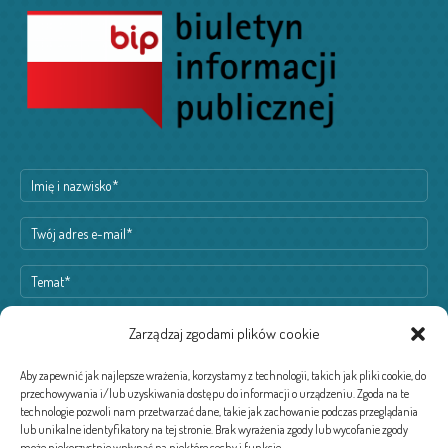
Zarządzaj zgodami plików cookie
Aby zapewnić jak najlepsze wrażenia, korzystamy z technologii, takich jak pliki cookie, do
przechowywania i/lub uzyskiwania dostępu do informacji o urządzeniu. Zgoda na te
technologie pozwoli nam przetwarzać dane, takie jak zachowanie podczas przeglądania
lub unikalne identyfikatory na tej stronie. Brak wyrażenia zgody lub wycofanie zgody
może niekorzystnie wpłynąć na niektóre cechy i funkcje.