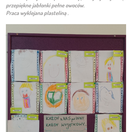
przepiękne jabłonki pełne owoców.
Praca wyklejana plasteliną .