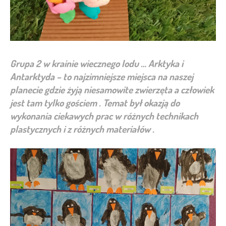
Grupa 2 w krainie wiecznego lodu … Arktyka i
Antarktyda – to najzimniejsze miejsca na naszej
planecie gdzie żyją niesamowite zwierzęta a człowiek
jest tam tylko gościem . Temat był okazją do
wykonania ciekawych prac w różnych technikach
plastycznych i z różnych materiałów .