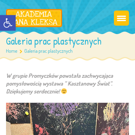
Otwórz pasek narzędzi
Galeria prac plastycznych
Home
Galeria prac plastycznych
W grupie Promyczków powstała zachwycająca
pomysłowością wystawa ” Kasztanowy Świat”.
Dziękujemy serdecznie!