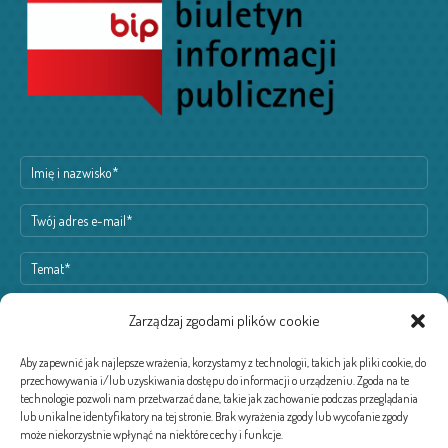
Zarządzaj zgodami plików cookie
Aby zapewnić jak najlepsze wrażenia, korzystamy z technologii, takich jak pliki cookie, do
przechowywania i/lub uzyskiwania dostępu do informacji o urządzeniu. Zgoda na te
technologie pozwoli nam przetwarzać dane, takie jak zachowanie podczas przeglądania
lub unikalne identyfikatory na tej stronie. Brak wyrażenia zgody lub wycofanie zgody
może niekorzystnie wpłynąć na niektóre cechy i funkcje.