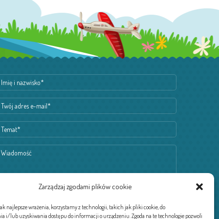
Zarządzaj zgodami plików cookie
k najlepsze wrażenia, korzystamy z technologii, takich jak pliki cookie, do
 i/lub uzyskiwania dostępu do informacji o urządzeniu. Zgoda na te technologie pozwoli