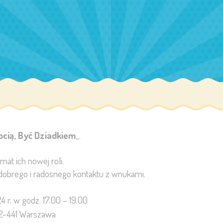
bcią, Być Dziadkiem
„.
at ich nowej roli.
 dobrego i radosnego kontaktu z wnukami.
4 r. w godz. 17.00 – 19.00
2-441 Warszawa