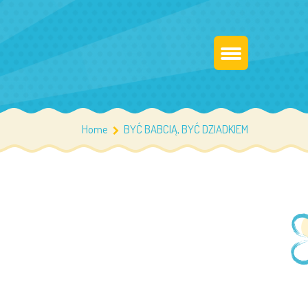
Home
BYĆ BABCIĄ, BYĆ DZIADKIEM