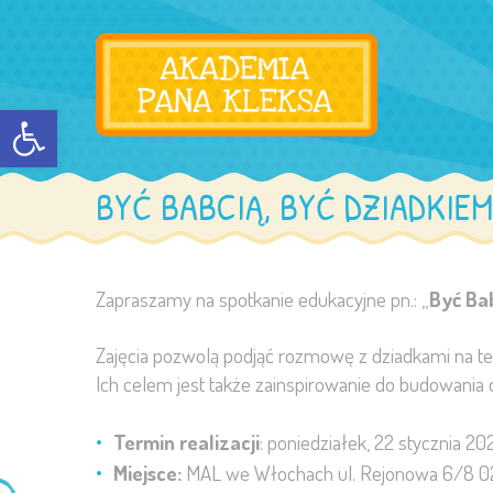
Otwórz pasek narzędzi
BYĆ BABCIĄ, BYĆ DZIADKIEM
Zapraszamy na spotkanie edukacyjne pn.: „
Być Ba
Zajęcia pozwolą podjąć rozmowę z dziadkami na tem
Ich celem jest także zainspirowanie do budowania
Termin realizacji
: poniedziałek, 22 stycznia 202
Miejsce:
MAL we Włochach ul. Rejonowa 6/8 0