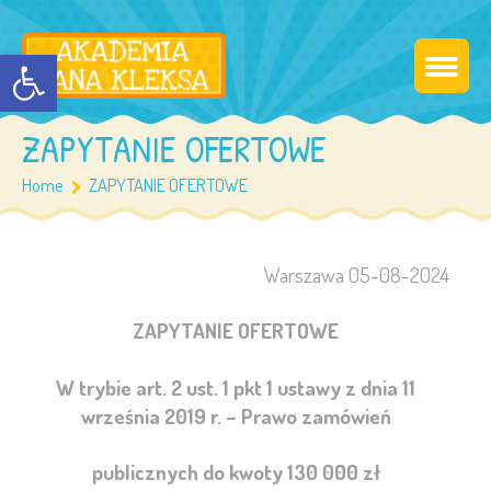
Otwórz pasek narzędzi
ZAPYTANIE OFERTOWE
Home
ZAPYTANIE OFERTOWE
Warszawa 05-08-2024
ZAPYTANIE OFERTOWE
W trybie art. 2 ust. 1 pkt 1 ustawy z dnia 11
września 2019 r. – Prawo zamówień
publicznych do kwoty 130 000 zł