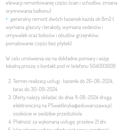
elewacji remontowanej części ścian i schodów, zmiana
orynnowania balkonu)
generalny remont dwóch łazienek każda ok 8m2 (
wymiana glazury i terakoty, wymiana sedesów i
umywalek oraz boksów i obudów grzejników,
pomalowanie części bez płytek)
W celu umówienia się na dokładne pomiary i wizję
lokalną proszę o kontakt pod nr telefonu 504093609
Termin realizacji usługi : łazienki do 26-08-2024,
taras do 30-09-2024
Oferty należy składać do dnia: 11-08-2024 drogą
elektroniczną na PSwietlinska@eduwarszawa.pl,
osobiście w siedzibie przedszkola.
Płatność za wykonaną usługę: przelew 21 dni
Warunkiem wyboru oferty jest cena i zgodność