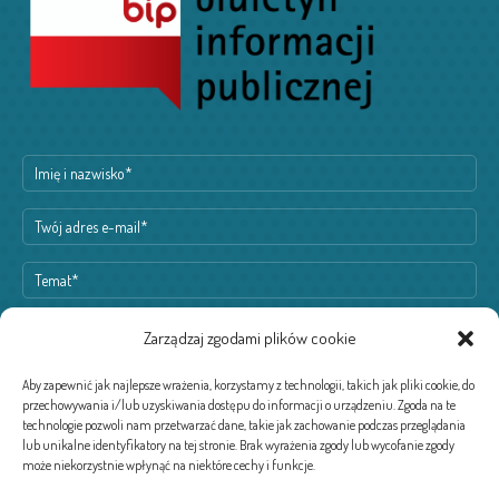
Zarządzaj zgodami plików cookie
Aby zapewnić jak najlepsze wrażenia, korzystamy z technologii, takich jak pliki cookie, do
przechowywania i/lub uzyskiwania dostępu do informacji o urządzeniu. Zgoda na te
technologie pozwoli nam przetwarzać dane, takie jak zachowanie podczas przeglądania
lub unikalne identyfikatory na tej stronie. Brak wyrażenia zgody lub wycofanie zgody
może niekorzystnie wpłynąć na niektóre cechy i funkcje.