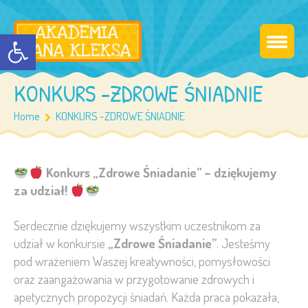
Otwórz pasek narzędzi
KONKURS -ZDROWE ŚNIADNIE
Home
KONKURS -ZDROWE ŚNIADNIE
Konkurs „Zdrowe Śniadanie” – dziękujemy
za udział!
Serdecznie dziękujemy wszystkim uczestnikom za
udział w konkursie
„Zdrowe Śniadanie”
. Jesteśmy
pod wrażeniem Waszej kreatywności, pomysłowości
oraz zaangażowania w przygotowanie zdrowych i
apetycznych propozycji śniadań. Każda praca pokazała,