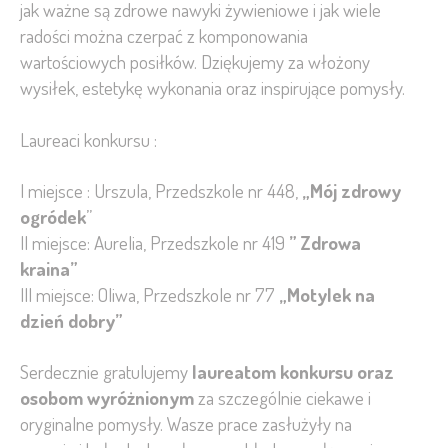
jak ważne są zdrowe nawyki żywieniowe i jak wiele
radości można czerpać z komponowania
wartościowych posiłków. Dziękujemy za włożony
wysiłek, estetykę wykonania oraz inspirujące pomysły.
Laureaci konkursu :
I miejsce : Urszula, Przedszkole nr 448,
„Mój zdrowy
ogródek
”
II miejsce: Aurelia, Przedszkole nr 419
” Zdrowa
kraina”
III miejsce: Oliwa, Przedszkole nr 77
„Motylek na
dzień dobry”
Serdecznie gratulujemy
laureatom konkursu oraz
osobom wyróżnionym
za szczególnie ciekawe i
oryginalne pomysły. Wasze prace zasłużyły na