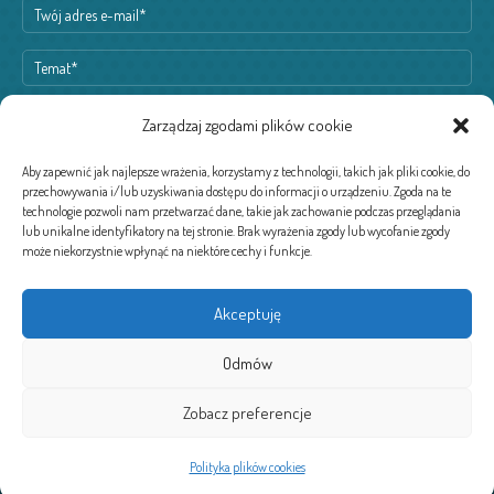
Zarządzaj zgodami plików cookie
Aby zapewnić jak najlepsze wrażenia, korzystamy z technologii, takich jak pliki cookie, do
przechowywania i/lub uzyskiwania dostępu do informacji o urządzeniu. Zgoda na te
technologie pozwoli nam przetwarzać dane, takie jak zachowanie podczas przeglądania
lub unikalne identyfikatory na tej stronie. Brak wyrażenia zgody lub wycofanie zgody
może niekorzystnie wpłynąć na niektóre cechy i funkcje.
Akceptuję
Odmów
Zobacz preferencje
Copyrights © 2020 Akademia Pana Kleksa – Przedszkole Nr 77 w
Polityka plików cookies
Warszawie