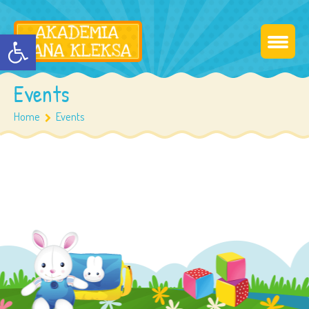
Otwórz pasek narzędzi
Events
Home
Events