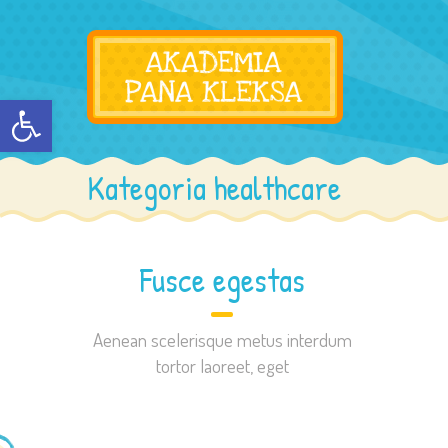
Otwórz pasek narzędzi
Kategoria healthcare
Fusce egestas
Aenean scelerisque metus interdum
tortor laoreet, eget