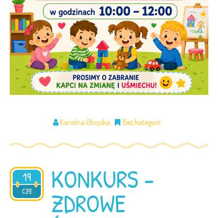
Karolina Obojska
Bez kategorii
KONKURS -
19
2026
CZE
ZDROWE