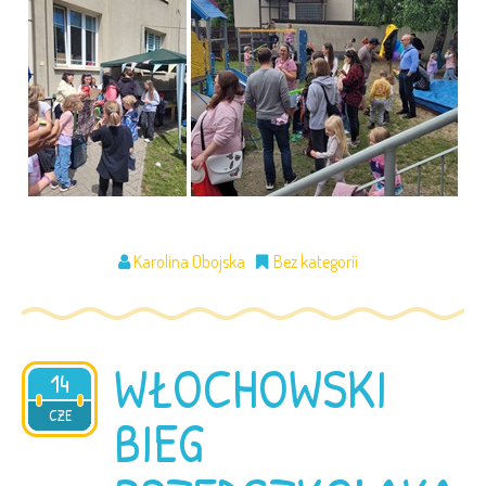
Karolina Obojska
Bez kategorii
WŁOCHOWSKI
14
2026
CZE
BIEG