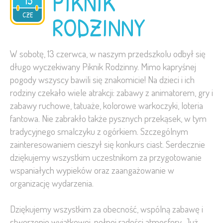
PIKNIK
15
2026
CZE
RODZINNY
W sobotę, 13 czerwca, w naszym przedszkolu odbył się
długo wyczekiwany Piknik Rodzinny. Mimo kapryśnej
pogody wszyscy bawili się znakomicie! Na dzieci i ich
rodziny czekało wiele atrakcji: zabawy z animatorem, gry i
zabawy ruchowe, tatuaże, kolorowe warkoczyki, loteria
fantowa. Nie zabrakło także pysznych przekąsek, w tym
tradycyjnego smalczyku z ogórkiem. Szczególnym
zainteresowaniem cieszył się konkurs ciast. Serdecznie
dziękujemy wszystkim uczestnikom za przygotowanie
wspaniałych wypieków oraz zaangażowanie w
organizację wydarzenia.
Dziękujemy wszystkim za obecność, wspólną zabawę i
stworzenie wyjątkowej, pełnej radości atmosfery. Już