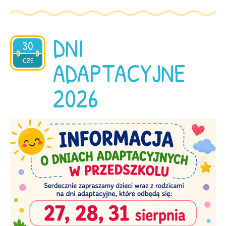
DNI
30
2026
CZE
ADAPTACYJNE
2026