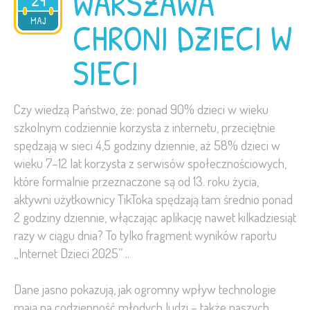
WARSZAWA
29
2026
MAJ
CHRONI DZIECI W
SIECI
Czy wiedzą Państwo, że: ponad 90% dzieci w wieku
szkolnym codziennie korzysta z internetu, przeciętnie
spędzają w sieci 4,5 godziny dziennie, aż 58% dzieci w
wieku 7–12 lat korzysta z serwisów społecznościowych,
które formalnie przeznaczone są od 13. roku życia,
aktywni użytkownicy TikToka spędzają tam średnio ponad
2 godziny dziennie, włączając aplikację nawet kilkadziesiąt
razy w ciągu dnia? To tylko fragment wyników raportu
„Internet Dzieci 2025” ..
Dane jasno pokazują, jak ogromny wpływ technologie
mają na codzienność młodych ludzi – także naszych